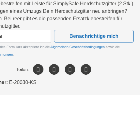
ebestreifen mit Leiste für SimplySafe Herdschutzgitter (2 Stk.)
gen eines Umzugs Dein Herdschutzgitter neu anbringen?
. Bei reer gibt es die passenden Ersatzklebestreifen für
utzgitter.
Benachrichtige mich
des Formulars akzeptiere ich die
Allgemeinen Geschäftsbedingungen
sowie die
immungen
.
Teilen:
mer:
E-20030-KS