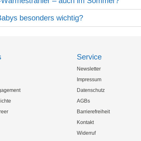
ch-Wärmestrahler – auch im Sommer?
 Babys besonders wichtig?
s
Service
Newsletter
Impressum
gagement
Datenschutz
ichte
AGBs
reer
Barrierefreiheit
Kontakt
Widerruf