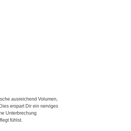
dusche ausreichend Volumen,
ies erspart Dir ein nerviges
hne Unterbrechung
egt fühlst.