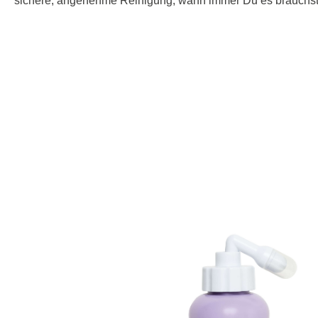
sichere, angenehme Reinigung, wann immer Du es brauchst