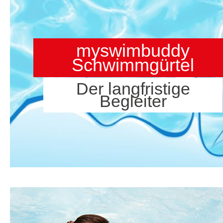
myswimbuddy
Schwimmgürtel
Der langfristige
Begleiter