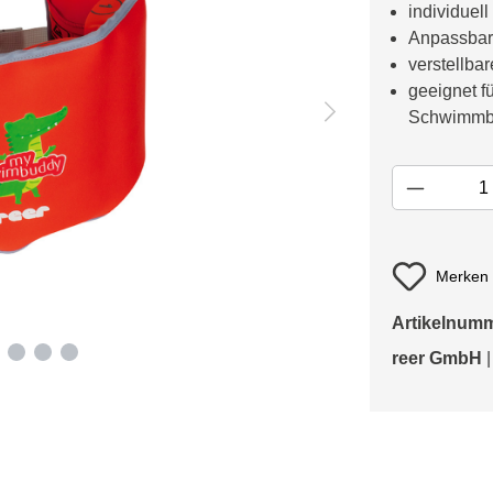
individuel
Anpassbar
verstellba
geeignet f
Schwimmb
Merken
Artikelnum
reer GmbH
|