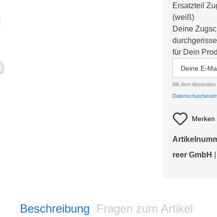
Ersatzteil Z
(weiß)
Deine Zugsch
durchgerissen
für Dein Prod
Mit dem Absenden 
Datenschutzbest
Merken
Artikelnum
reer GmbH
|
Beschreibung
Fragen zum Artikel