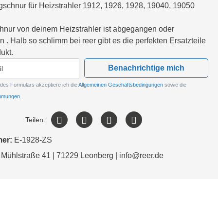
ugschnur für Heizstrahler 1912, 1926, 1928, 19040, 19050
nur von deinem Heizstrahler ist abgegangen oder
 . Halb so schlimm bei reer gibt es die perfekten Ersatzteile
ukt.
Benachrichtige mich
des Formulars akzeptiere ich die
Allgemeinen Geschäftsbedingungen
sowie die
immungen
.
Teilen:
mer:
E-1928-ZS
 Mühlstraße 41 | 71229 Leonberg | info@reer.de