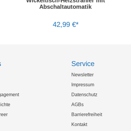
Wickeltisch-Heizstrahler mit
Abschaltautomatik
42,99 €*
s
Service
Newsletter
Impressum
gagement
Datenschutz
ichte
AGBs
reer
Barrierefreiheit
Kontakt