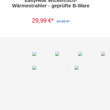
EasyHeat Wickeltisch-
Wärmestrahler - geprüfte B-Ware
29,99 €*
42,99 €*