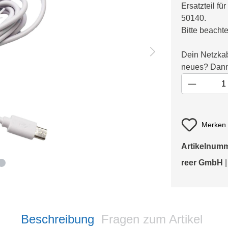
Ersatzteil f
50140.
Bitte beacht
Dein Netzkab
neues? Dann 
Merken
Artikelnum
reer GmbH
|
Beschreibung
Fragen zum Artikel