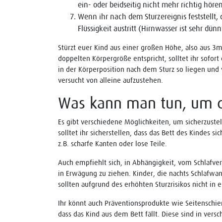
ein- oder beidseitig nicht mehr richtig höre
Wenn ihr nach dem Sturzereignis feststellt, 
Flüssigkeit austritt (Hirnwasser ist sehr dünn
Stürzt euer Kind aus einer großen Höhe, also aus 3
doppelten Körpergröße entspricht, solltet ihr sofor
in der Körperposition nach dem Sturz so liegen und v
versucht von alleine aufzustehen.
Was kann man tun, um di
Es gibt verschiedene Möglichkeiten, um sicherzustell
solltet ihr sicherstellen, dass das Bett des Kindes si
z.B. scharfe Kanten oder lose Teile.
Auch empfiehlt sich, in Abhängigkeit, vom Schlafver
in Erwägung zu ziehen. Kinder, die nachts Schlafwa
sollten aufgrund des erhöhten Sturzrisikos nicht in
Ihr könnt auch Präventionsprodukte wie Seitenschie
dass das Kind aus dem Bett fällt. Diese sind in ve