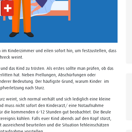
ch im Kinderzimmer und eilen sofort hin, um festzustellen, dass
chreck weint.
 und das Kind zu trösten. Als erstes sollte man prüfen, ob das
 erlitten hat. Neben Prellungen, Abschürfungen oder
onderer Bedeutung. Der häufigste Grund, warum Kinder im
pfverletzung nach Sturz.
z weint, sich normal verhält und sich lediglich eine kleine
und muss nicht sofort den Kinderarzt/ eine Notaufnahme
n für die kommenden 6-12 Stunden gut beobachtet. Die Beule
reignis kühlen. Falls euer Kind abends auf den Kopf stürzt,
ht ausreichend beurteilen und die Situation fehleinschätzen
 Notaufnahme vorstellen.