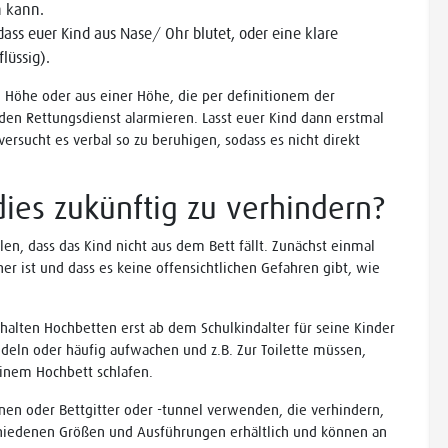
n kann.
dass euer Kind aus Nase/ Ohr blutet, oder eine klare
flüssig).
m Höhe oder aus einer Höhe, die per definitionem der
t den Rettungsdienst alarmieren. Lasst euer Kind dann erstmal
ersucht es verbal so zu beruhigen, sodass es nicht direkt
es zukünftig zu verhindern?
en, dass das Kind nicht aus dem Bett fällt. Zunächst einmal
cher ist und dass es keine offensichtlichen Gefahren gibt, wie
halten Hochbetten erst ab dem Schulkindalter für seine Kinder
ndeln oder häufig aufwachen und z.B. Zur Toilette müssen,
 einem Hochbett schlafen.
nen oder Bettgitter oder -tunnel verwenden, die verhindern,
rschiedenen Größen und Ausführungen erhältlich und können an